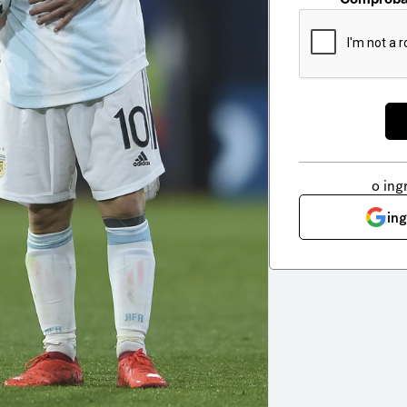
o ing
in