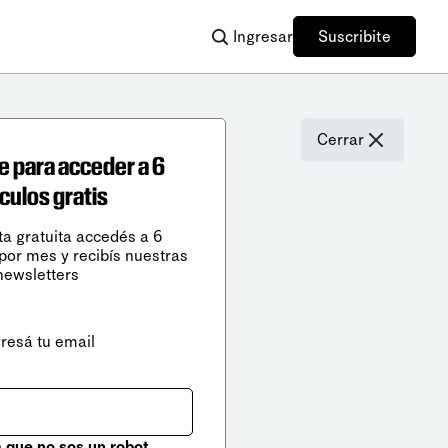
Ingresar
Suscribite
Cerrar
e para acceder a 6
ículos gratis
ta gratuita accedés a 6
 por mes y recibís nuestras
newsletters
gresá tu email
que no sos un robot