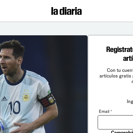
Registrat
art
Con tu cuen
artículos gratis
In
Email
*
Comprobá 