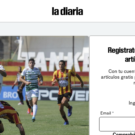
Registrat
art
Con tu cuen
artículos gratis
In
Email
*
Comprobá 