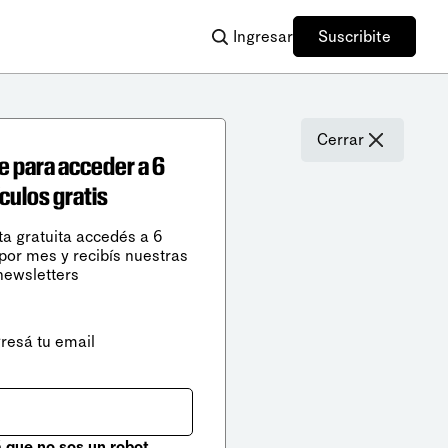
Ingresar
Suscribite
Cerrar
e para acceder a 6
ículos gratis
ta gratuita accedés a 6
 por mes y recibís nuestras
newsletters
gresá tu email
que no sos un robot