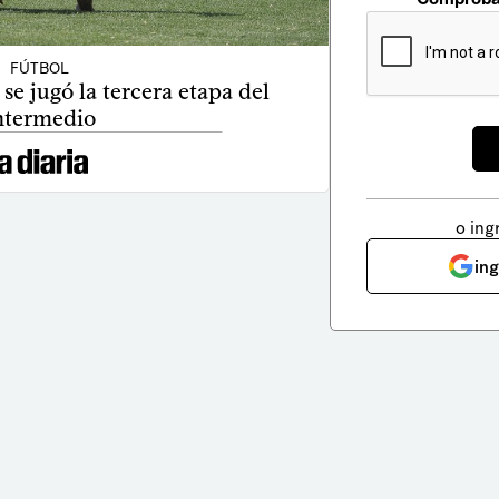
FÚTBOL
se jugó la tercera etapa del
ntermedio
o ing
in