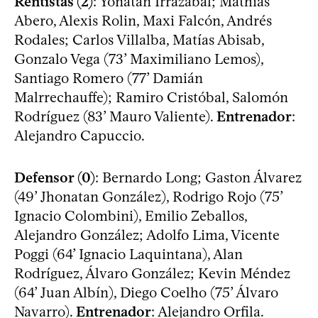
Rentistas (2)
: Yonatan Irrazabal; Mathías
Abero, Alexis Rolin, Maxi Falcón, Andrés
Rodales; Carlos Villalba, Matías Abisab,
Gonzalo Vega (73’ Maximiliano Lemos),
Santiago Romero (77’ Damián
Malrrechauffe); Ramiro Cristóbal, Salomón
Rodríguez (83’ Mauro Valiente).
Entrenador
:
Alejandro Capuccio.
Defensor (0)
: Bernardo Long; Gaston Álvarez
(49’ Jhonatan González), Rodrigo Rojo (75’
Ignacio Colombini), Emilio Zeballos,
Alejandro González; Adolfo Lima, Vicente
Poggi (64’ Ignacio Laquintana), Alan
Rodríguez, Álvaro González; Kevin Méndez
(64’ Juan Albín), Diego Coelho (75’ Álvaro
Navarro).
Entrenador
: Alejandro Orfila.