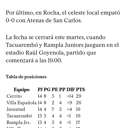
Por último, en Rocha, el celeste local empató
0-0 con Atenas de San Carlos.
La fecha se cerrará este martes, cuando
Tacuarembó y Rampla Juniors jueguen en el
estadio Raúl Goyenola, partido que
comenzará a las 19.00.
Tabla de posiciones
Equipo
PJ
PG
PE
PP
DIF
PTS
Cerrito
14
8
5
1
+14
29
Villa Española
14
8
2
4
+9
26
Juventud
14
4
7
3
+4
19
Tacuarembó
13
5
4
4
+1
19
Rampla Jrs.
13
4
5
4
+1
17