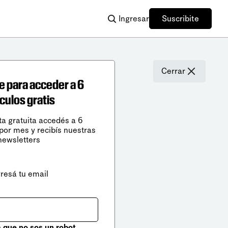
Ingresar
Suscribite
Cerrar
e para acceder a 6
ículos gratis
ta gratuita accedés a 6
 por mes y recibís nuestras
newsletters
gresá tu email
que no sos un robot