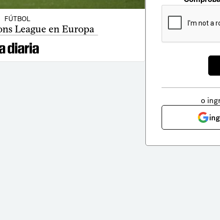
FÚTBOL
ns League en Europa
o ing
in