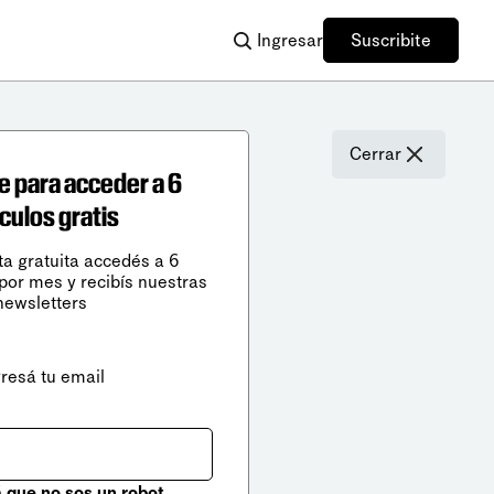
Ingresar
Suscribite
Cerrar
e para acceder a 6
ículos gratis
ta gratuita accedés a 6
 por mes y recibís nuestras
newsletters
gresá tu email
que no sos un robot