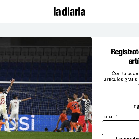
Registrat
art
Con tu cuen
artículos gratis
In
Email
*
Comprobá 