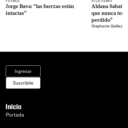
FÚTBOL
ATLETISMO
Jorge Bava: “las fuerzas están
Aldana Sabatel:
intactas”
que nunca tend
perdido”
Stephanie Galliazzi
Ingresar
Suscribite
Inicio
Portada