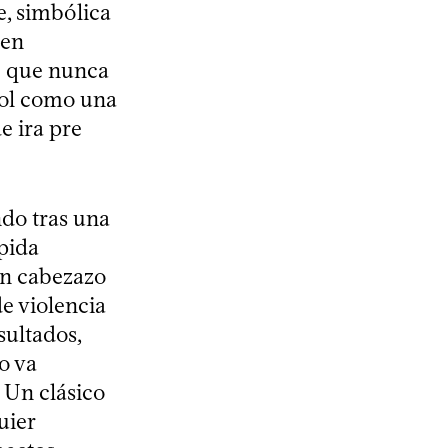
e, simbólica
 en
e que nunca
bol como una
e ira pre
ndo tras una
pida
 un cabezazo
e violencia
sultados,
o va
. Un clásico
uier