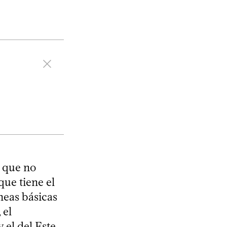
s que no
que tiene el
neas básicas
 el
 el del Este