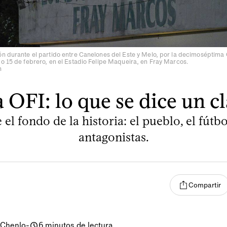
ón durante el partido entre Canelones del Este y Melo, por la decimoséptima
o 15 de febrero, en el Estadio Felipe Maqueira, en Fray Marcos.
n
 OFI: lo que se dice un cl
el fondo de la historia: el pueblo, el fútbo
antagonistas.
Compartir
 Chenlo
-
6 minutos de lectura