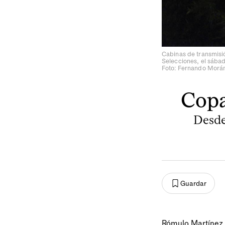
Cabinas de transmisi
Selecciones, el sábad
Foto: Fernando Morá
Copa
Desde 
Guardar
Rómulo Martínez