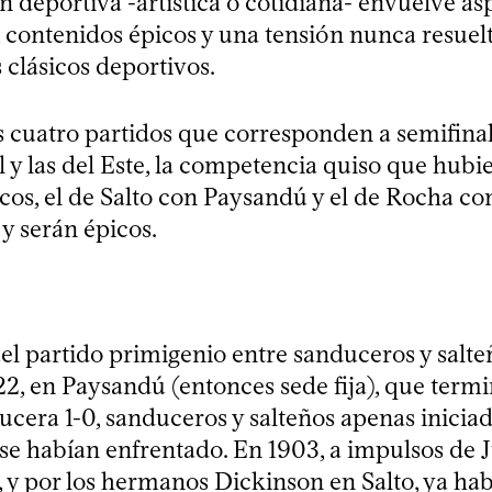
 deportiva -artística o cotidiana- envuelve as
 contenidos épicos y una tensión nunca resuelt
 clásicos deportivos.
s cuatro partidos que corresponden a semifinal
al y las del Este, la competencia quiso que hubi
icos, el de Salto con Paysandú y el de Rocha c
 y serán épicos.
el partido primigenio entre sanduceros y salte
22, en Paysandú (entonces sede fija), que term
ucera 1-0, sanduceros y salteños apenas iniciad
a se habían enfrentado. En 1903, a impulsos de 
 y por los hermanos Dickinson en Salto, ya hab