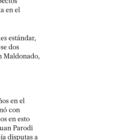
pectos
a en el
es estándar,
ese dos
on Maldonado,
ños en el
inó con
os en esto
Juan Parodi
ía disputas a