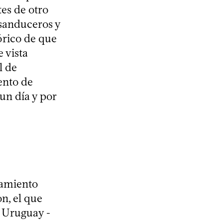
es de otro
e sanduceros y
órico de que
 vista
l de
ento de
un día y por
tamiento
n, el que
n Uruguay -