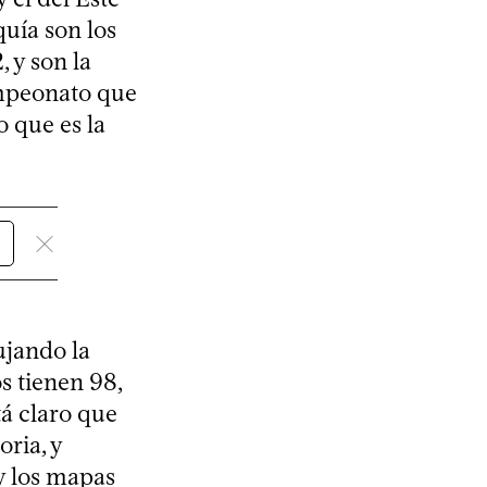
quía son los
 y son la
ampeonato que
o que es la
ujando la
s tienen 98,
á claro que
oria, y
y los mapas