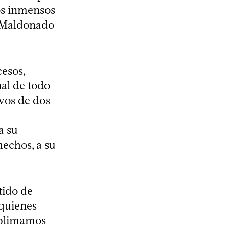
dos inmensos
a-Maldonado
cesos,
nal de todo
ivos de dos
a su
hechos, a su
tido de
 quienes
ublimamos