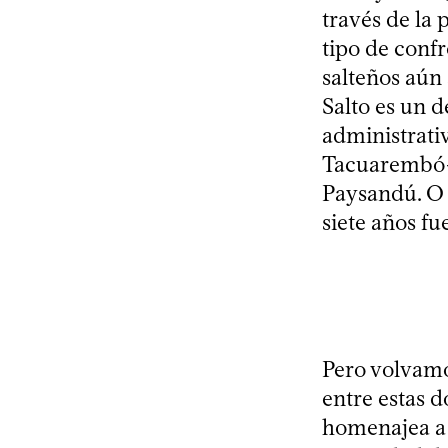
través de la
tipo de confr
salteños aún 
Salto es un 
administrati
Tacuarembó- 
Paysandú. O 
siete años f
Pero volvamo
entre estas d
homenajea a l