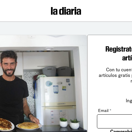
Registrat
art
Con tu cuen
artículos gratis
In
Email
*
Comprobá 