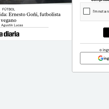
FÚTBOL
da: Ernesto Goñi, futbolista
vegano
: Agustín Lucas
o ing
in