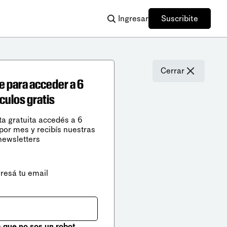
Ingresar
Suscribite
Cerrar
e para acceder a 6
ículos gratis
ta gratuita accedés a 6
 por mes y recibís nuestras
newsletters
gresá tu email
que no sos un robot