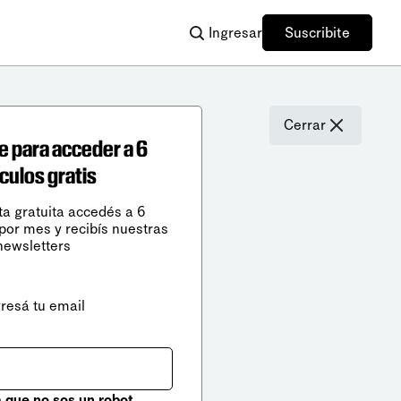
Ingresar
Suscribite
Cerrar
e para acceder a 6
ículos gratis
ta gratuita accedés a 6
 por mes y recibís nuestras
newsletters
gresá tu email
que no sos un robot