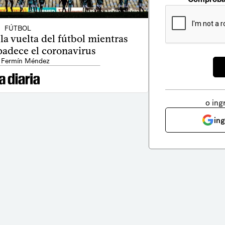
FÚTBOL
a vuelta del fútbol mientras
adece el coronavirus
 Fermín Méndez
o ing
in