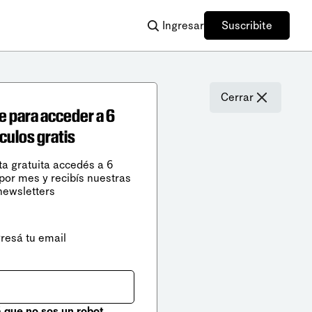
Ingresar
Suscribite
Cerrar
e para acceder a 6
ículos gratis
ta gratuita accedés a 6
 por mes y recibís nuestras
newsletters
gresá tu email
que no sos un robot