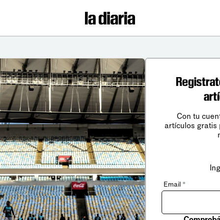
Registrat
art
Con tu cuen
artículos gratis
In
Email
*
Comprobá 