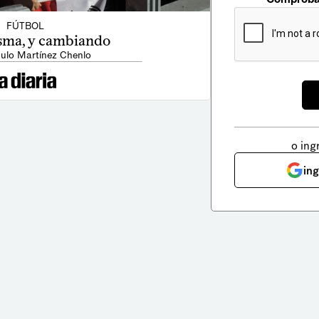
FÚTBOL
isma, y cambiando
ulo Martínez Chenlo
o ing
in