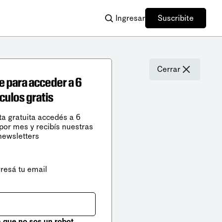
Ingresar
Suscribite
Cerrar
e para acceder a 6
ículos gratis
ta gratuita accedés a 6
 por mes y recibís nuestras
newsletters
gresá tu email
que no sos un robot