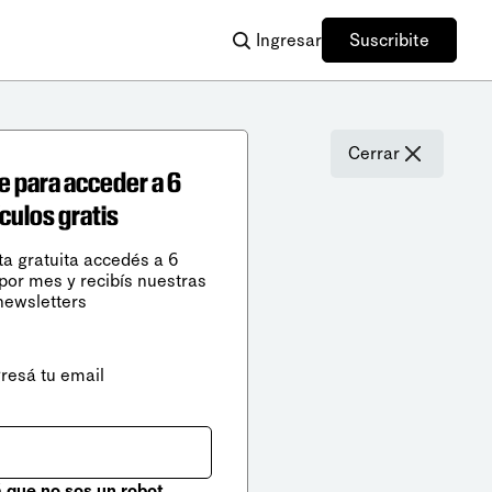
Ingresar
Suscribite
Cerrar
e para acceder a 6
ículos gratis
ta gratuita accedés a 6
 por mes y recibís nuestras
newsletters
gresá tu email
que no sos un robot