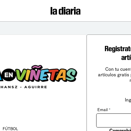
Registrat
art
Con tu cuen
artículos gratis
In
Email
*
FÚTBOL
Comprobá 