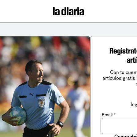
Registrat
art
Con tu cuen
artículos gratis
In
Email
*
Comprobá 