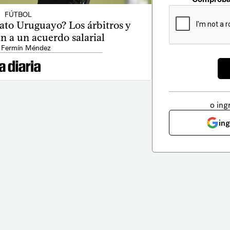
FÚTBOL
to Uruguayo? Los árbitros y
n a un acuerdo salarial
 Fermín Méndez
o ing
in