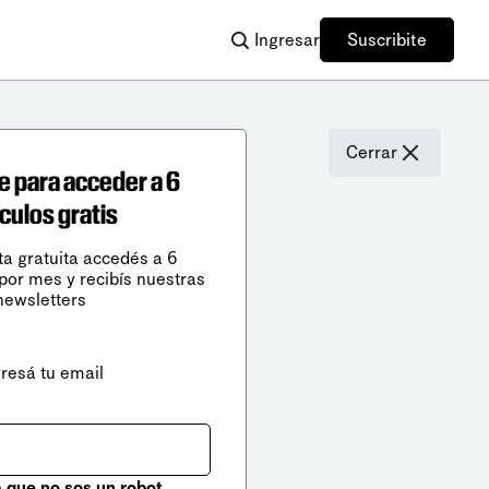
Ingresar
Suscribite
Cerrar
e para acceder a 6
ículos gratis
ta gratuita accedés a 6
 por mes y recibís nuestras
newsletters
gresá tu email
que no sos un robot