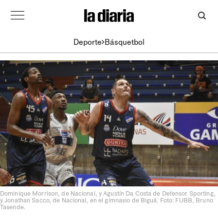
Deporte
Básquetbol
Dominique Morrison, de Nacional, y Agustín Da Costa de Defensor Sporting,
y Jonathan Sacco, de Nacional, en el gimnasio de Biguá. Foto: FUBB, Bruno
Tasende.