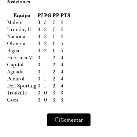
Posiciones
Equipo
PJ
PG
PP
PTS
Malvín
3
3
0
6
Urunday U.
3
3
0
6
Nacional
3
3
0
6
Olimpia
3
2
1
5
Biguá
3
2
1
5
Hebraica M.
3
1
2
4
Capitol
3
1
2
4
Aguada
3
1
2
4
Peñarol
3
1
2
4
Def. Sporting
3
1
2
4
Trouville
3
0
3
3
Goes
3
0
3
3
Comentar