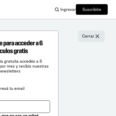
Ingresar
Suscribite
Cerrar
e para acceder a 6
ículos gratis
ta gratuita accedés a 6
 por mes y recibís nuestras
newsletters
gresá tu email
que no sos un robot