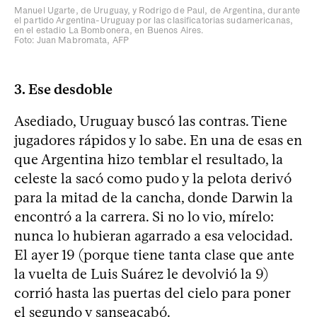
Manuel Ugarte, de Uruguay, y Rodrigo de Paul, de Argentina, durante
el partido Argentina-Uruguay por las clasificatorias sudamericanas,
en el estadio La Bombonera, en Buenos Aires.
Foto: Juan Mabromata, AFP
3. Ese desdoble
Asediado, Uruguay buscó las contras. Tiene
jugadores rápidos y lo sabe. En una de esas en
que Argentina hizo temblar el resultado, la
celeste la sacó como pudo y la pelota derivó
para la mitad de la cancha, donde Darwin la
encontró a la carrera. Si no lo vio, mírelo:
nunca lo hubieran agarrado a esa velocidad.
El ayer 19 (porque tiene tanta clase que ante
la vuelta de Luis Suárez le devolvió la 9)
corrió hasta las puertas del cielo para poner
el segundo y sanseacabó.