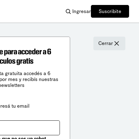
Ingresar
Suscribite
Cerrar
e para acceder a 6
ículos gratis
ta gratuita accedés a 6
 por mes y recibís nuestras
newsletters
gresá tu email
que no sos un robot