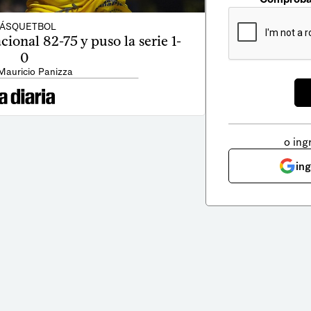
ÁSQUETBOL
ional 82-75 y puso la serie 1-
0
Mauricio Panizza
o ing
in