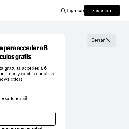
Ingresar
Suscribite
Cerrar
e para acceder a 6
ículos gratis
ta gratuita accedés a 6
 por mes y recibís nuestras
newsletters
gresá tu email
que no sos un robot