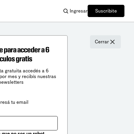
Ingresar
Suscribite
Cerrar
e para acceder a 6
ículos gratis
ta gratuita accedés a 6
 por mes y recibís nuestras
newsletters
gresá tu email
que no sos un robot