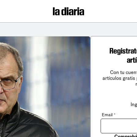
Registrat
art
Con tu cuen
artículos gratis
In
Email
*
Comprobá 