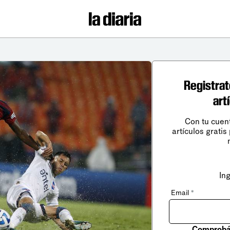
Registrat
art
Con tu cuen
artículos gratis
In
Email
*
Comprobá 