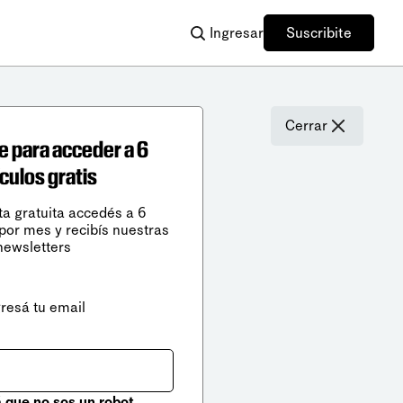
Ingresar
Suscribite
Cerrar
e para acceder a 6
ículos gratis
ta gratuita accedés a 6
 por mes y recibís nuestras
newsletters
gresá tu email
que no sos un robot