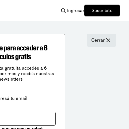
Ingresar
Suscribite
Cerrar
e para acceder a 6
ículos gratis
ta gratuita accedés a 6
 por mes y recibís nuestras
newsletters
gresá tu email
que no sos un robot