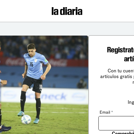
Registrat
art
Con tu cuen
artículos gratis
In
Email
*
Comprobá 