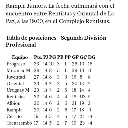
Rampla Juniors. La fecha culminará con el
encuentro entre Rentistas y Oriental de La
Paz, a las 19.00, en el Complejo Rentistas.
Tabla de posiciones - Segunda División
Profesional
Equipo
Pts.
PJ
PG
PE
PP
GF
GC
DG
Progreso
33
14
10
3
1
26
10
16
Miramar M
29
14
8
5
1
29
18
11
Juventud
27
14
8
3
3
16
8
8
Oriental
23
14
7
2
5
20
13
7
Uruguay M
23
14
7
2
5
18
14
4
Rentistas
22
14
6
4
4
18
113
5
Albion
20
14
6
2
6
21
19
2
Rampla
20
14
6
2
6
17
18
-1
Cerrito
19
14
5
4
5
17
21
-4
Tacuarembó
17
14
5
2
7
19
23
-4