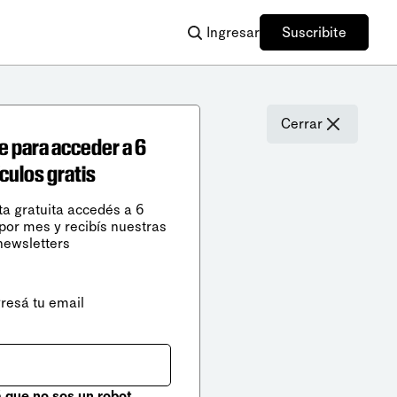
Ingresar
Suscribite
Cerrar
e para acceder a 6
ículos gratis
ta gratuita accedés a 6
 por mes y recibís nuestras
newsletters
gresá tu email
que no sos un robot