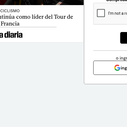
CICLISMO
tinúa como líder del Tour de
Francia
o ing
in