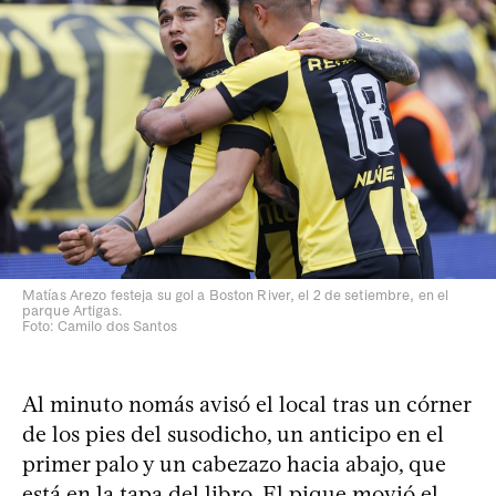
Matías Arezo festeja su gol a Boston River, el 2 de setiembre, en el
parque Artigas.
Foto: Camilo dos Santos
Al minuto nomás avisó el local tras un córner
de los pies del susodicho, un anticipo en el
primer palo y un cabezazo hacia abajo, que
está en la tapa del libro. El pique movió el