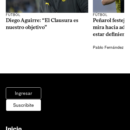
FÚTBOL
FÚTBOL
Diego Aguirre: “El Clausura es
Peñarol festejó 
nuestro objetivo”
mira hacia ade
estar definiendo
Pablo Fernández Ag
Ingresar
Suscribite
Inicio