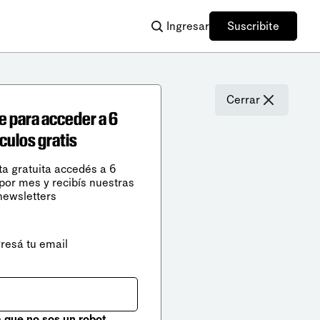
Ingresar
Suscribite
Cerrar
e para acceder a 6
ículos gratis
ta gratuita accedés a 6
 por mes y recibís nuestras
newsletters
gresá tu email
que no sos un robot