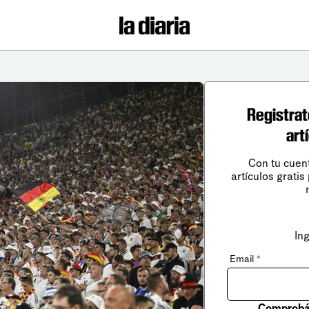
Registrat
art
Con tu cuen
artículos gratis
In
Email
*
Comprobá 