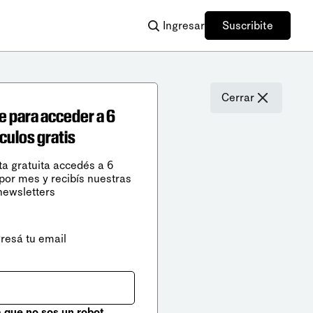
Ingresar
Suscribite
Cerrar
e para acceder a 6
ículos gratis
ta gratuita accedés a 6
 por mes y recibís nuestras
newsletters
gresá tu email
que no sos un robot