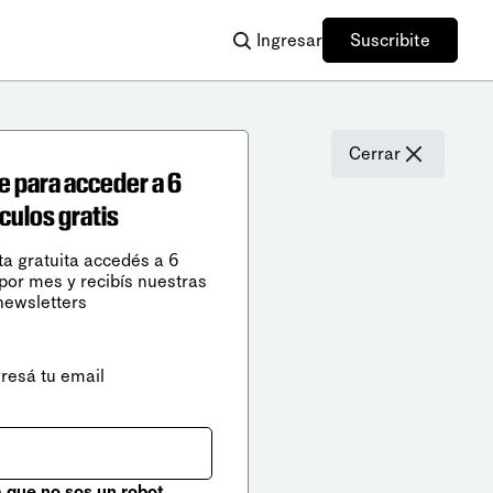
Ingresar
Suscribite
Cerrar
e para acceder a 6
ículos gratis
ta gratuita accedés a 6
 por mes y recibís nuestras
newsletters
gresá tu email
que no sos un robot