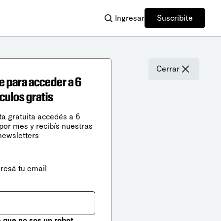
Ingresar
Suscribite
Cerrar
e para acceder a 6
ículos gratis
ta gratuita accedés a 6
 por mes y recibís nuestras
newsletters
gresá tu email
que no sos un robot