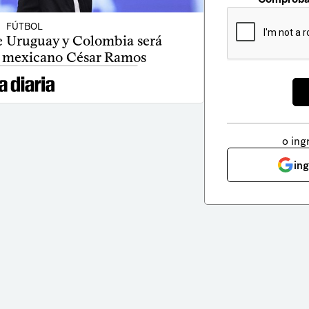
FÚTBOL
e Uruguay y Colombia será
el mexicano César Ramos
o ing
in