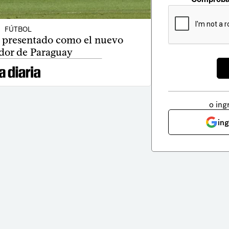
FÚTBOL
e presentado como el nuevo
dor de Paraguay
o ing
in