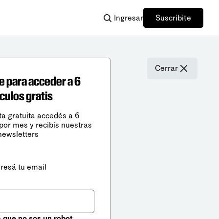
Ingresar
Suscribite
Cerrar
e para acceder a 6
ículos gratis
ta gratuita accedés a 6
 por mes y recibís nuestras
newsletters
gresá tu email
que no sos un robot