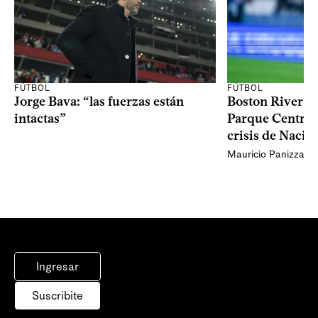
FÚTBOL
FÚTBOL
Jorge Bava: “las fuerzas están
Boston River ga
intactas”
Parque Central 
crisis de Nacio
Mauricio Panizza
Ingresar
Suscribite