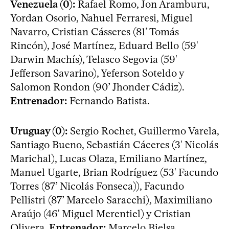
Venezuela (0):
Rafael Romo, Jon Aramburu,
Yordan Osorio, Nahuel Ferraresi, Miguel
Navarro, Cristian Cásseres (81’ Tomás
Rincón), José Martínez, Eduard Bello (59'
Darwin Machís), Telasco Segovia (59'
Jefferson Savarino), Yeferson Soteldo y
Salomon Rondon (90’ Jhonder Cádiz).
Entrenador:
Fernando Batista.
Uruguay (0):
Sergio Rochet, Guillermo Varela,
Santiago Bueno, Sebastián Cáceres (3' Nicolás
Marichal), Lucas Olaza, Emiliano Martínez,
Manuel Ugarte, Brian Rodríguez (53' Facundo
Torres (87’ Nicolás Fonseca)), Facundo
Pellistri (87’ Marcelo Saracchi), Maximiliano
Araújo (46' Miguel Merentiel) y Cristian
Olivera.
Entrenador:
Marcelo Bielsa.