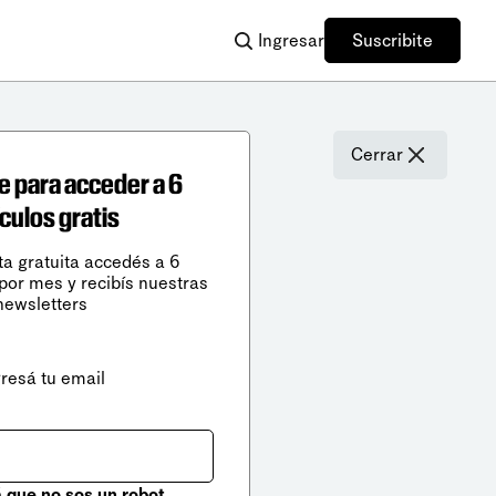
Ingresar
Suscribite
Cerrar
e para acceder a 6
ículos gratis
ta gratuita accedés a 6
 por mes y recibís nuestras
newsletters
gresá tu email
que no sos un robot