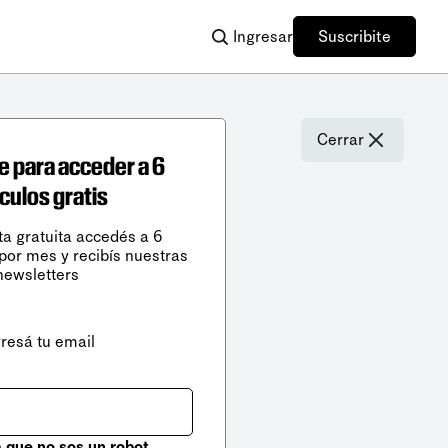
Ingresar
Suscribite
Cerrar
e para acceder a 6
ículos gratis
ta gratuita accedés a 6
 por mes y recibís nuestras
newsletters
gresá tu email
que no sos un robot