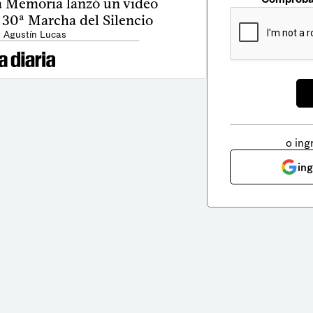
la Memoria lanzó un video
 30ª Marcha del Silencio
: Agustín Lucas
o ing
in