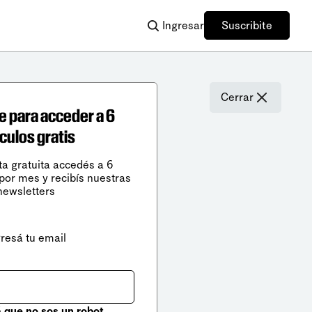
Ingresar
Suscribite
Cerrar
e para acceder a 6
ículos gratis
ta gratuita accedés a 6
 por mes y recibís nuestras
newsletters
gresá tu email
que no sos un robot