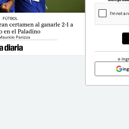
FÚTBOL
an certamen al ganarle 2-1 a
o en el Paladino
Mauricio Panizza
o ing
in