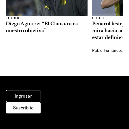
FÚTBOL
FÚTBOL
Diego Aguirre: “El Clausura es
Peñarol festejó 
nuestro objetivo”
mira hacia ade
estar definiendo
Pablo Fernández Ag
Ingresar
Suscribite