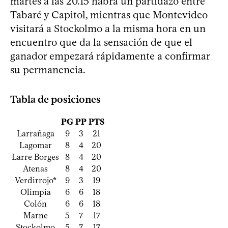
martes a las 20.15 habrá un partidazo entre
Tabaré y Capitol, mientras que Montevideo
visitará a Stockolmo a la misma hora en un
encuentro que da la sensación de que el
ganador empezará rápidamente a confirmar
su permanencia.
Tabla de posiciones
PG
PP
PTS
Larrañaga
9
3
21
Lagomar
8
4
20
Larre Borges
8
4
20
Atenas
8
4
20
Verdirrojo*
9
3
19
Olimpia
6
6
18
Colón
6
6
18
Marne
5
7
17
Stockolmo
5
7
17