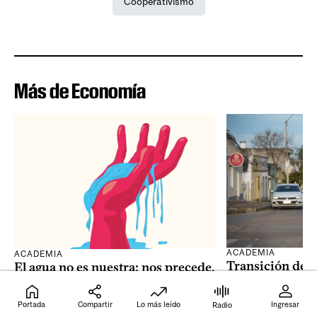
Cooperativismo
Más de Economía
ACADEMIA
ACADEMIA
Transición dem
El agua no es nuestra: nos precede,
tecnología y mi
nos atraviesa y nos excede
humano es una 
Portada
Compartir
Lo más leído
Ingresar
Radio