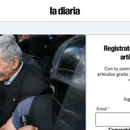
Registrat
art
Con tu cuen
artículos gratis
In
Email
*
Comprobá 