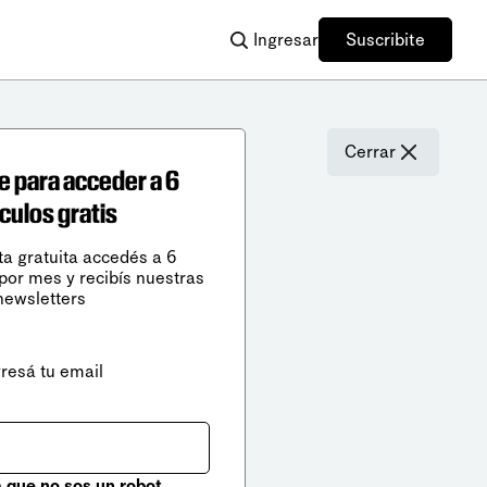
Ingresar
Suscribite
Cerrar
e para acceder a 6
ículos gratis
ta gratuita accedés a 6
 por mes y recibís nuestras
newsletters
gresá tu email
que no sos un robot