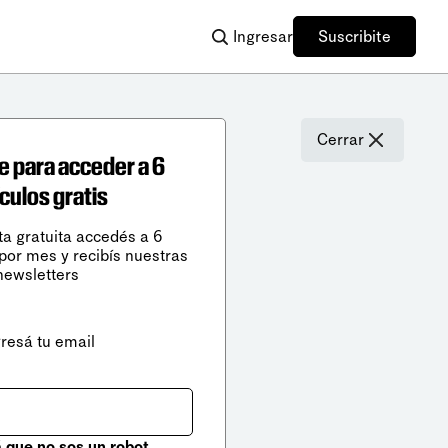
Ingresar
Suscribite
Cerrar
e para acceder a 6
ículos gratis
ta gratuita accedés a 6
 por mes y recibís nuestras
newsletters
gresá tu email
que no sos un robot