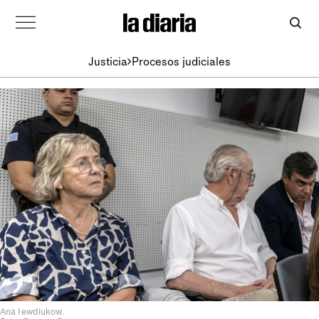
Justicia
Procesos judiciales
Ana Iewdiukow.