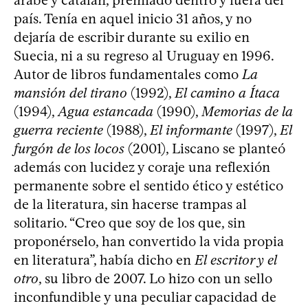
árabe y catalán, premiado dentro y fuera del
país. Tenía en aquel inicio 31 años, y no
dejaría de escribir durante su exilio en
Suecia, ni a su regreso al Uruguay en 1996.
Autor de libros fundamentales como
La
mansión del tirano
(1992),
El camino a Ítaca
(1994),
Agua estancada
(1990),
Memorias de la
guerra reciente
(1988),
El informante
(1997),
El
furgón de los locos
(2001), Liscano se planteó
además con lucidez y coraje una reflexión
permanente sobre el sentido ético y estético
de la literatura, sin hacerse trampas al
solitario. “Creo que soy de los que, sin
proponérselo, han convertido la vida propia
en literatura”, había dicho en
El escritor y el
otro
, su libro de 2007. Lo hizo con un sello
inconfundible y una peculiar capacidad de