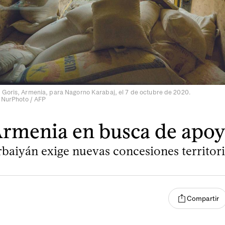
 Goris, Armenia, para Nagorno Karabaj, el 7 de octubre de 2020.
/ NurPhoto / AFP
rmenia en busca de apo
baiyán exige nuevas concesiones territori
Compartir