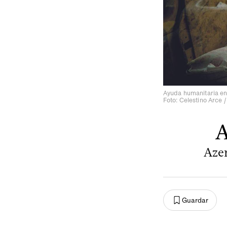
Ayuda humanitaria en
Foto: Celestino Arce 
A
Azer
Guardar