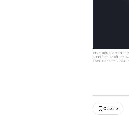
Vista aérea de un ice
Científica Antártica 
Foto: Sebnem Coskun
Guardar