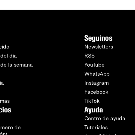
Seguinos
eído
Newsletters
del día
RSS
 de la semana
YouTube
WhatsApp
ía
Instagram
Facebook
amas
TikTok
cios
Ayuda
Centro de ayuda
úmero de
Tutoriales
ión)