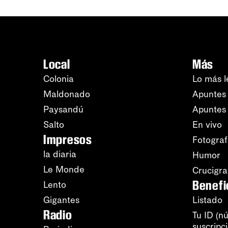
Local
Más
Colonia
Lo más l
Maldonado
Apuntes 
Paysandú
Apuntes
Salto
En vivo
Impresos
Fotograf
la diaria
Humor
Le Monde
Crucigr
Benefi
Lento
Gigantes
Listado
Radio
Tu ID (n
suscripc