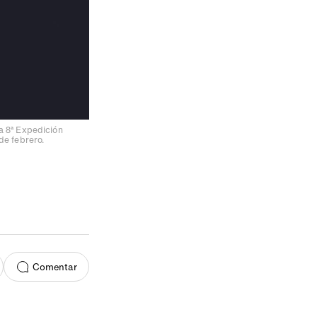
la 8ª Expedición
de febrero.
Comentar