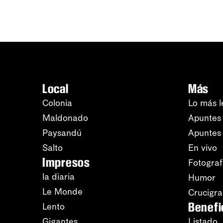
Local
Más
Colonia
Lo más l
Maldonado
Apuntes 
Paysandú
Apuntes
Salto
En vivo
Impresos
Fotograf
la diaria
Humor
Le Monde
Crucigr
Benefi
Lento
Gigantes
Listado