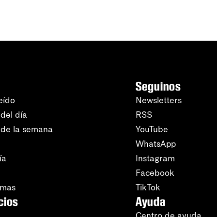
Seguinos
eído
Newsletters
del día
RSS
 de la semana
YouTube
WhatsApp
ía
Instagram
Facebook
amas
TikTok
cios
Ayuda
Centro de ayuda