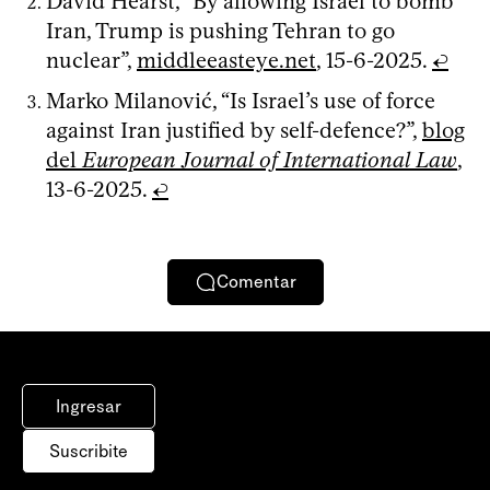
David Hearst, “By allowing Israel to bomb
Iran, Trump is pushing Tehran to go
nuclear”,
middleeasteye.net
, 15-6-2025.
↩
Marko Milanović, “Is Israel’s use of force
against Iran justified by self-defence?”,
blog
del
European Journal of International Law
,
13-6-2025.
↩
Comentar
Ingresar
Suscribite