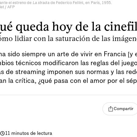
nte el estreno de
La strada
de Federico Fellini, en París, 1955.
let / AFP
ué queda hoy de la cinefil
mo lidiar con la saturación de las imágen
 ha sido siempre un arte de vivir en Francia [y
bios técnicos modificaron las reglas del jueg
s de streaming imponen sus normas y las red
n la crítica, ¿qué pasa con el amor por el sé
Compartir
11 minutos de lectura