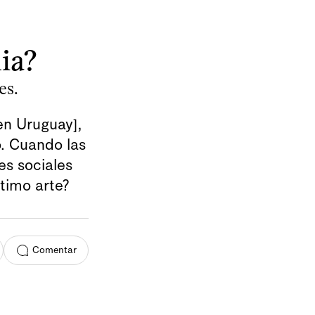
ia?
es.
 en Uruguay],
o. Cuando las
es sociales
ptimo arte?
Comentar