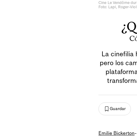
Cine Le Vendôme dura
Foto: Lapi, Roger-Viol
¿Q
Có
La cinefilia
pero los cam
plataforma
transforma
Guardar
Emilie Bickerton
-