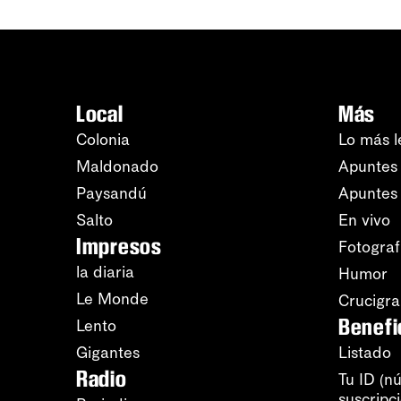
Local
Más
Colonia
Lo más l
Maldonado
Apuntes 
Paysandú
Apuntes
Salto
En vivo
Impresos
Fotograf
la diaria
Humor
Le Monde
Crucigr
Benefi
Lento
Gigantes
Listado
Radio
Tu ID (n
suscripc