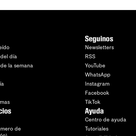
Seguinos
eído
Newsletters
del día
RSS
 de la semana
YouTube
WhatsApp
ía
Instagram
Facebook
amas
TikTok
cios
Ayuda
Centro de ayuda
úmero de
Tutoriales
ión)