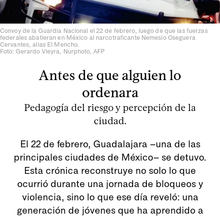
Convoy de la Guardia Nacional el 22 de febrero, luego de que las fuerzas
federales abatieran en México al narcotraficante Nemesio Oseguera
Cervantes, alias El Mencho.
Foto: Gerardo Vieyra, Nurphoto, AFP
Antes de que alguien lo
ordenara
Pedagogía del riesgo y percepción de la
ciudad.
El 22 de febrero, Guadalajara –una de las
principales ciudades de México– se detuvo.
Esta crónica reconstruye no solo lo que
ocurrió durante una jornada de bloqueos y
violencia, sino lo que ese día reveló: una
generación de jóvenes que ha aprendido a