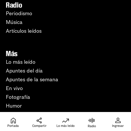
Radio
Periodismo
Música
Artículos leídos
Más
Lo más leído
Apuntes del día
Apuntes de la semana
En vivo
Fotografía
Humor
Crucigramas
Beneficios
Portada
Compartir
Lo más leído
Ingresar
Radio